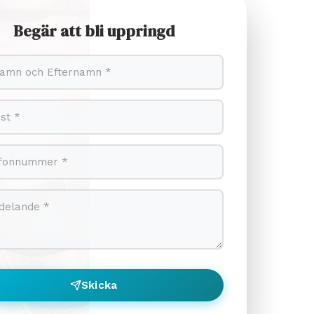
Begär att bli uppringd
Skicka